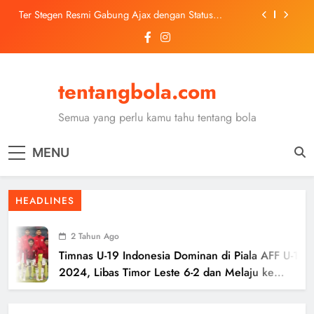
Skip
Ter Stegen Resmi Gabung Ajax dengan Status
to
Pinjaman dari Barcelona
content
Trabzonspor Mulai Negosiasi Mohamed Salah, Tes
Medis Dijadwalkan 5 Agustus
Malang United U-13 Juara Piala Soeratin Kota Malang
2026, Siap Tatap Putaran Provinsi
tentangbola.com
Kerolin Resmi Gabung Barcelona, Transfer
Dilaporkan Pecahkan Rekor Penjualan WSL
Semua yang perlu kamu tahu tentang bola
Ter Stegen Resmi Gabung Ajax dengan Status
Pinjaman dari Barcelona
MENU
Trabzonspor Mulai Negosiasi Mohamed Salah, Tes
Medis Dijadwalkan 5 Agustus
Malang United U-13 Juara Piala Soeratin Kota Malang
HEADLINES
2026, Siap Tatap Putaran Provinsi
2 Tahun Ago
Timnas U-19 Indonesia Dominan di Piala AFF U-19
2024, Libas Timor Leste 6-2 dan Melaju ke
Semifinal