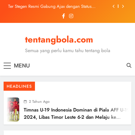
Skip
Ter Stegen Resmi Gabung Ajax dengan Status
to
Pinjaman dari Barcelona
content
Trabzonspor Mulai Negosiasi Mohamed Salah, Tes
Medis Dijadwalkan 5 Agustus
Malang United U-13 Juara Piala Soeratin Kota Malang
2026, Siap Tatap Putaran Provinsi
tentangbola.com
Kerolin Resmi Gabung Barcelona, Transfer
Dilaporkan Pecahkan Rekor Penjualan WSL
Semua yang perlu kamu tahu tentang bola
Ter Stegen Resmi Gabung Ajax dengan Status
Pinjaman dari Barcelona
MENU
Trabzonspor Mulai Negosiasi Mohamed Salah, Tes
Medis Dijadwalkan 5 Agustus
Malang United U-13 Juara Piala Soeratin Kota Malang
HEADLINES
2026, Siap Tatap Putaran Provinsi
2 Tahun Ago
Timnas U-19 Indonesia Dominan di Piala AFF U-19
2024, Libas Timor Leste 6-2 dan Melaju ke
Semifinal