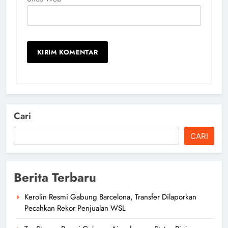
Cari
CARI
Berita Terbaru
Kerolin Resmi Gabung Barcelona, Transfer Dilaporkan
Pecahkan Rekor Penjualan WSL