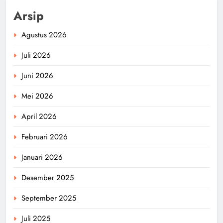
Arsip
Agustus 2026
Juli 2026
Juni 2026
Mei 2026
April 2026
Februari 2026
Januari 2026
Desember 2025
September 2025
Juli 2025