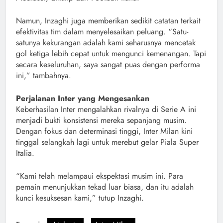
Namun, Inzaghi juga memberikan sedikit catatan terkait
efektivitas tim dalam menyelesaikan peluang. “Satu-
satunya kekurangan adalah kami seharusnya mencetak
gol ketiga lebih cepat untuk mengunci kemenangan. Tapi
secara keseluruhan, saya sangat puas dengan performa
ini,” tambahnya.
Perjalanan Inter yang Mengesankan
Keberhasilan Inter mengalahkan rivalnya di Serie A ini
menjadi bukti konsistensi mereka sepanjang musim.
Dengan fokus dan determinasi tinggi, Inter Milan kini
tinggal selangkah lagi untuk merebut gelar Piala Super
Italia.
“Kami telah melampaui ekspektasi musim ini. Para
pemain menunjukkan tekad luar biasa, dan itu adalah
kunci kesuksesan kami,” tutup Inzaghi.