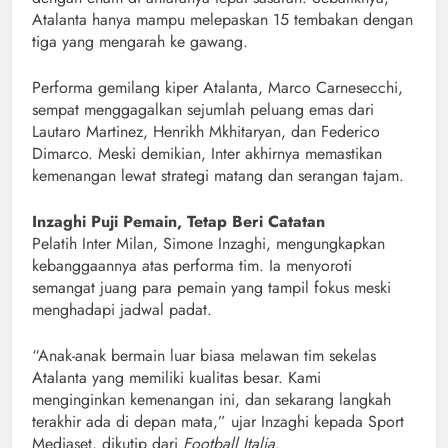
Atalanta hanya mampu melepaskan 15 tembakan dengan
tiga yang mengarah ke gawang.
Performa gemilang kiper Atalanta, Marco Carnesecchi,
sempat menggagalkan sejumlah peluang emas dari
Lautaro Martinez, Henrikh Mkhitaryan, dan Federico
Dimarco. Meski demikian, Inter akhirnya memastikan
kemenangan lewat strategi matang dan serangan tajam.
Inzaghi Puji Pemain, Tetap Beri Catatan
Pelatih Inter Milan, Simone Inzaghi, mengungkapkan
kebanggaannya atas performa tim. Ia menyoroti
semangat juang para pemain yang tampil fokus meski
menghadapi jadwal padat.
“Anak-anak bermain luar biasa melawan tim sekelas
Atalanta yang memiliki kualitas besar. Kami
menginginkan kemenangan ini, dan sekarang langkah
terakhir ada di depan mata,” ujar Inzaghi kepada Sport
Mediaset, dikutip dari
Football Italia
.