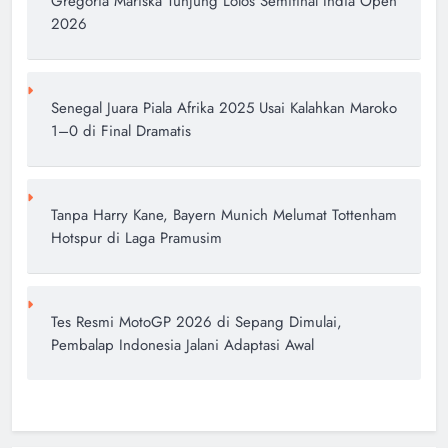
Gregoria Mariska Tunjung Lolos Semifinal India Open
2026
Senegal Juara Piala Afrika 2025 Usai Kalahkan Maroko
1–0 di Final Dramatis
Tanpa Harry Kane, Bayern Munich Melumat Tottenham
Hotspur di Laga Pramusim
Tes Resmi MotoGP 2026 di Sepang Dimulai,
Pembalap Indonesia Jalani Adaptasi Awal