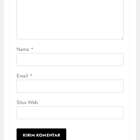
Nama
*
Email
*
Situs Web