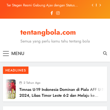
Skip
Ter Stegen Resmi Gabung Ajax dengan Status
to
Pinjaman dari Barcelona
content
Trabzonspor Mulai Negosiasi Mohamed Salah, Tes
Medis Dijadwalkan 5 Agustus
Malang United U-13 Juara Piala Soeratin Kota Malang
2026, Siap Tatap Putaran Provinsi
tentangbola.com
Kerolin Resmi Gabung Barcelona, Transfer
Dilaporkan Pecahkan Rekor Penjualan WSL
Semua yang perlu kamu tahu tentang bola
Ter Stegen Resmi Gabung Ajax dengan Status
Pinjaman dari Barcelona
MENU
Trabzonspor Mulai Negosiasi Mohamed Salah, Tes
Medis Dijadwalkan 5 Agustus
Malang United U-13 Juara Piala Soeratin Kota Malang
HEADLINES
2026, Siap Tatap Putaran Provinsi
2 Tahun Ago
Timnas U-19 Indonesia Dominan di Piala AFF U-19
2024, Libas Timor Leste 6-2 dan Melaju ke
Semifinal