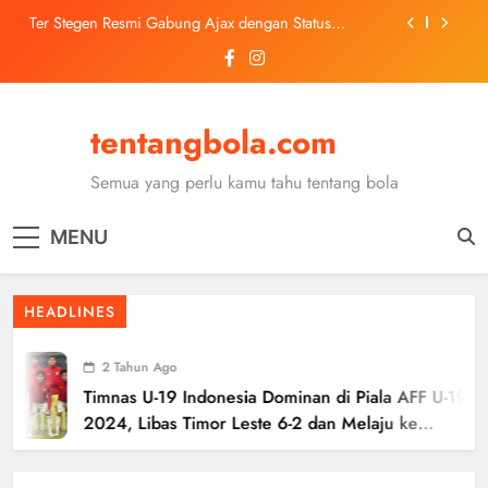
Skip
Ter Stegen Resmi Gabung Ajax dengan Status
to
Pinjaman dari Barcelona
content
Trabzonspor Mulai Negosiasi Mohamed Salah, Tes
Medis Dijadwalkan 5 Agustus
Malang United U-13 Juara Piala Soeratin Kota Malang
2026, Siap Tatap Putaran Provinsi
tentangbola.com
Kerolin Resmi Gabung Barcelona, Transfer
Dilaporkan Pecahkan Rekor Penjualan WSL
Semua yang perlu kamu tahu tentang bola
Ter Stegen Resmi Gabung Ajax dengan Status
Pinjaman dari Barcelona
MENU
Trabzonspor Mulai Negosiasi Mohamed Salah, Tes
Medis Dijadwalkan 5 Agustus
Malang United U-13 Juara Piala Soeratin Kota Malang
HEADLINES
2026, Siap Tatap Putaran Provinsi
2 Tahun Ago
Timnas U-19 Indonesia Dominan di Piala AFF U-19
2024, Libas Timor Leste 6-2 dan Melaju ke
Semifinal