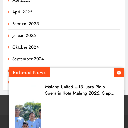
Mei 2025
April 2025
Februari 2025
Januari 2025
Oktober 2024
September 2024
Agustus 2024
Related News
Juli 2024
Malang United U-13 Juara Piala
Soeratin Kota Malang 2026, Siap
Tatap Putaran Provinsi