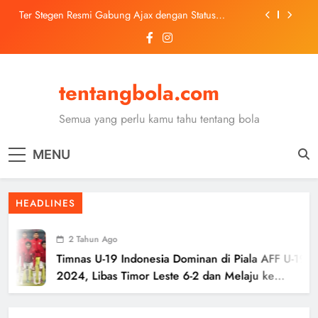
Skip
Pinjaman dari Barcelona
to
Trabzonspor Mulai Negosiasi Mohamed Salah, Tes
Medis Dijadwalkan 5 Agustus
content
Malang United U-13 Juara Piala Soeratin Kota Malang
2026, Siap Tatap Putaran Provinsi
tentangbola.com
Kerolin Resmi Gabung Barcelona, Transfer
Dilaporkan Pecahkan Rekor Penjualan WSL
Semua yang perlu kamu tahu tentang bola
Ter Stegen Resmi Gabung Ajax dengan Status
Pinjaman dari Barcelona
Trabzonspor Mulai Negosiasi Mohamed Salah, Tes
MENU
Medis Dijadwalkan 5 Agustus
Malang United U-13 Juara Piala Soeratin Kota Malang
2026, Siap Tatap Putaran Provinsi
HEADLINES
2 Tahun Ago
Timnas U-19 Indonesia Dominan di Piala AFF U-19
2024, Libas Timor Leste 6-2 dan Melaju ke
Semifinal