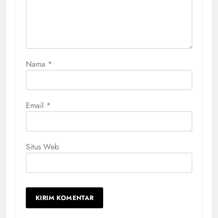
Nama
*
Email
*
Situs Web