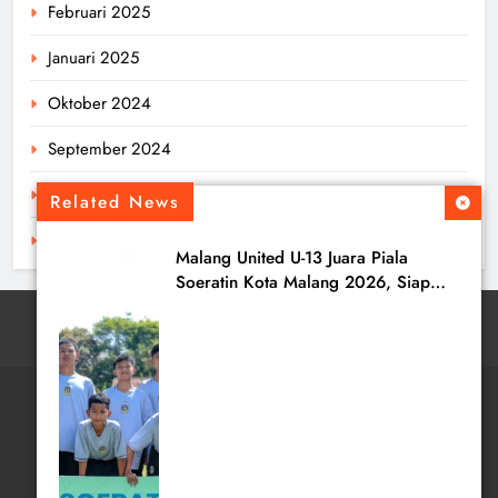
Februari 2025
Januari 2025
Oktober 2024
September 2024
Agustus 2024
Related News
Juli 2024
Malang United U-13 Juara Piala
Soeratin Kota Malang 2026, Siap
Tatap Putaran Provinsi
tentangbola.com - 2026. All Rights Reserved