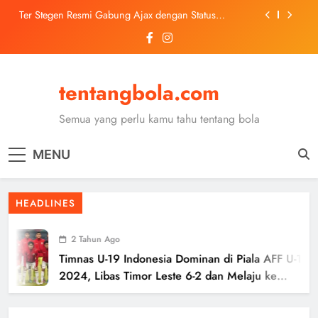
Skip
Trabzonspor Mulai Negosiasi Mohamed Salah, Tes
to
Medis Dijadwalkan 5 Agustus
content
Malang United U-13 Juara Piala Soeratin Kota Malang
2026, Siap Tatap Putaran Provinsi
Kerolin Resmi Gabung Barcelona, Transfer
tentangbola.com
Dilaporkan Pecahkan Rekor Penjualan WSL
Ter Stegen Resmi Gabung Ajax dengan Status
Pinjaman dari Barcelona
Semua yang perlu kamu tahu tentang bola
Trabzonspor Mulai Negosiasi Mohamed Salah, Tes
Medis Dijadwalkan 5 Agustus
MENU
Malang United U-13 Juara Piala Soeratin Kota Malang
2026, Siap Tatap Putaran Provinsi
HEADLINES
2 Tahun Ago
Timnas U-19 Indonesia Dominan di Piala AFF U-19
2024, Libas Timor Leste 6-2 dan Melaju ke
Semifinal