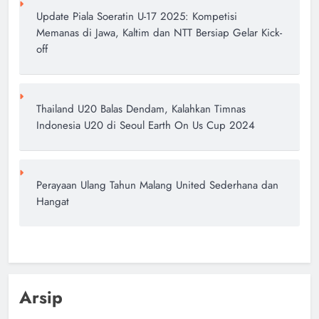
author
7 bulan ago
0
Update Piala Soeratin U-17 2025: Kompetisi
Memanas di Jawa, Kaltim dan NTT Bersiap Gelar Kick-
off
Thailand U20 Balas Dendam, Kalahkan Timnas
Indonesia U20 di Seoul Earth On Us Cup 2024
Perayaan Ulang Tahun Malang United Sederhana dan
Hangat
Arsip