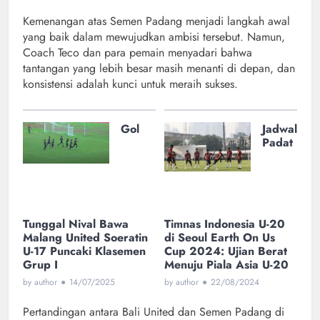
Kemenangan atas Semen Padang menjadi langkah awal
yang baik dalam mewujudkan ambisi tersebut. Namun,
Coach Teco dan para pemain menyadari bahwa
tantangan yang lebih besar masih menanti di depan, dan
konsistensi adalah kunci untuk meraih sukses.
Gol
Jadwal
Padat
Tunggal Nival Bawa
Timnas Indonesia U-20
Malang United Soeratin
di Seoul Earth On Us
U-17 Puncaki Klasemen
Cup 2024: Ujian Berat
Grup I
Menuju Piala Asia U-20
by author
●
14/07/2025
by author
●
22/08/2024
Pertandingan antara Bali United dan Semen Padang di