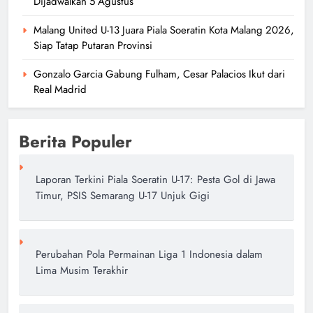
Dijadwalkan 5 Agustus
Malang United U-13 Juara Piala Soeratin Kota Malang 2026,
Siap Tatap Putaran Provinsi
Gonzalo Garcia Gabung Fulham, Cesar Palacios Ikut dari
Real Madrid
Berita Populer
Laporan Terkini Piala Soeratin U-17: Pesta Gol di Jawa
Timur, PSIS Semarang U-17 Unjuk Gigi
Mengapa Pressing Tinggi Menjadi
Kunci Kesuksesan Klub-klub Eropa
author
7 bulan ago
0
Perubahan Pola Permainan Liga 1 Indonesia dalam
Lima Musim Terakhir
Analisis Peran Gelandang Bertahan
dalam Sistem Sepak Bola Modern