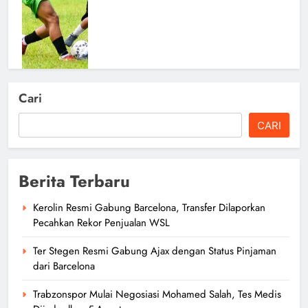
Cari
Pengumuman MJL: Screening,
CARI
Pelatihan Medis, dan Technical
Meeting Digelar 15 Februari 2026
author
6 bulan ago
0
Berita Terbaru
Kerolin Resmi Gabung Barcelona, Transfer Dilaporkan
Pecahkan Rekor Penjualan WSL
Ter Stegen Resmi Gabung Ajax dengan Status Pinjaman
dari Barcelona
Trabzonspor Mulai Negosiasi Mohamed Salah, Tes Medis