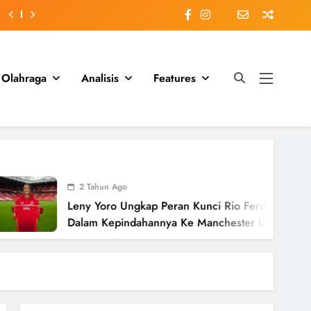
Olahraga
Analisis
Features
 Tahun Ago
y Yoro Ungkap Peran Kunci Rio Ferdinand
am Kepindahannya Ke Manchester United
lai £58 Juta