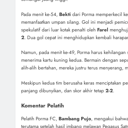
Pada menit ke-54,
Bekti
dari Porma memperkecil k
memanfaatkan umpan silang. Gol ini menjadi pemic
spekulatif dari luar kotak penalti oleh
Farel
menghuja
2
. Dua gol cepat ini menghidupkan kembali harap
Namun, pada menit ke-49, Porma harus kehilangan 
menerima kartu kuning kedua. Bermain dengan sepu
alih-alih bertahan, mereka justru terus menyerang
Meskipun kedua tim berusaha keras menciptakan pel
panjang dibunyikan, dan skor akhir tetap
2-2
.
Komentar Pelatih
Pelatih Porma FC,
Bambang Pujo
, mengakui bahwa 
terutama setelah hasil imbang melawan Pegasus Satr