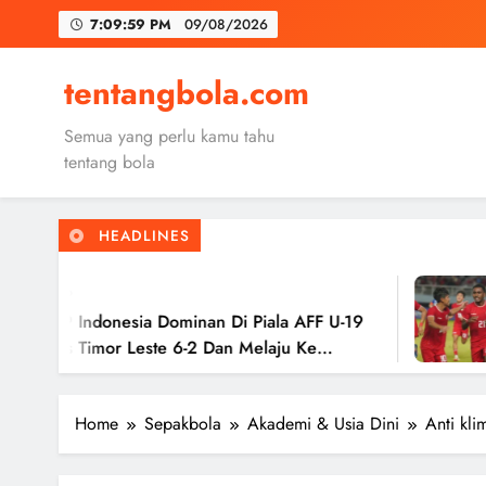
Skip
7:10:01 PM
09/08/2026
to
content
Trabzon
tentangbola.com
Malang United
Semua yang perlu kamu tahu
Kerolin Resm
tentang bola
HEADLINES
Trabzon
2 Tahun Ago
Malang United
ia Dominan Di Piala AFF U-19
Timnas Indo
este 6-2 Dan Melaju Ke
Hasil Imban
Ke Semifina
Home
Sepakbola
Akademi & Usia Dini
Anti kli