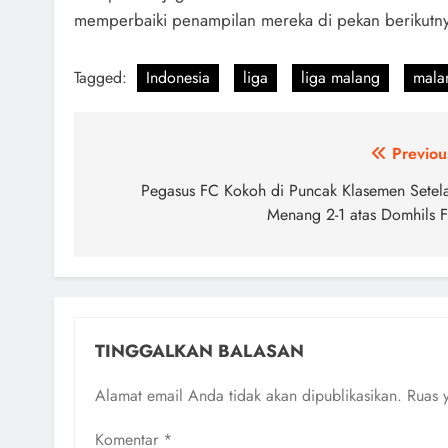
memperbaiki penampilan mereka di pekan berikutny
Tagged:
Indonesia
liga
liga malang
mala
Navigasi
Previou
pos
Pegasus FC Kokoh di Puncak Klasemen Setel
Menang 2-1 atas Domhils 
TINGGALKAN BALASAN
Alamat email Anda tidak akan dipublikasikan.
Ruas 
Komentar
*