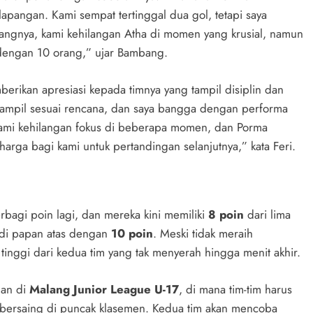
apangan. Kami sempat tertinggal dua gol, tetapi saya
angnya, kami kehilangan Atha di momen yang krusial, namun
dengan 10 orang,” ujar Bambang.
berikan apresiasi kepada timnya yang tampil disiplin dan
tampil sesuai rencana, dan saya bangga dengan performa
kami kehilangan fokus di beberapa momen, dan Porma
rga bagi kami untuk pertandingan selanjutnya,” kata Feri.
bagi poin lagi, dan mereka kini memiliki
8 poin
dari lima
 di papan atas dengan
10 poin
. Meski tidak meraih
inggi dari kedua tim yang tak menyerah hingga menit akhir.
gan di
Malang Junior League U-17
, di mana tim-tim harus
 bersaing di puncak klasemen. Kedua tim akan mencoba