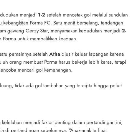
edudukan menjadi
1-2
setelah mencetak gol melalui sundulan
u kebangkitan Porma FC. Satu menit berselang, tendangan
m gawang Gerzy Star, menyamakan kedudukan menjadi
2-
an Porma untuk membalikkan keadaan.
satu pemainnya setelah
Atha
diusir keluar lapangan karena
luh orang membuat Porma harus bekerja lebih keras, tetapi
, mencoba mencari gol kemenangan.
uang, tidak ada gol tambahan yang tercipta hingga peluit
kelelahan menjadi faktor penting dalam pertandingan ini,
ia di pertandingan sebelumnya. “Anak-anak terlihat