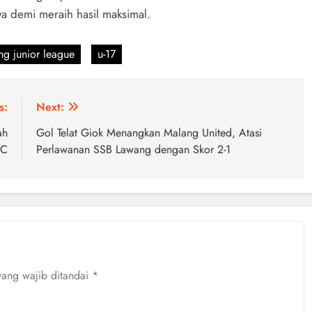
a demi meraih hasil maksimal.
ng junior league
u-17
s:
Next:
ah
Gol Telat Giok Menangkan Malang United, Atasi
FC
Perlawanan SSB Lawang dengan Skor 2-1
yang wajib ditandai
*