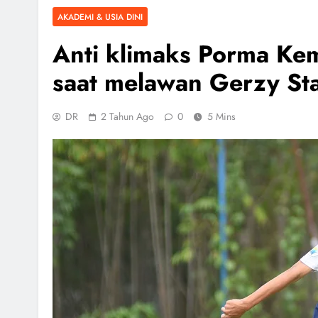
AKADEMI & USIA DINI
Anti klimaks Porma Kem
saat melawan Gerzy St
DR
2 Tahun Ago
0
5 Mins