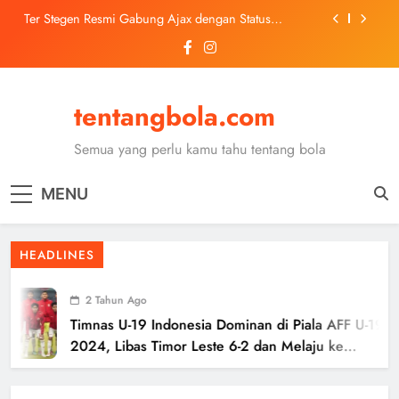
Skip
Ter Stegen Resmi Gabung Ajax dengan Status
to
Pinjaman dari Barcelona
content
Trabzonspor Mulai Negosiasi Mohamed Salah, Tes
Medis Dijadwalkan 5 Agustus
Malang United U-13 Juara Piala Soeratin Kota Malang
2026, Siap Tatap Putaran Provinsi
tentangbola.com
Kerolin Resmi Gabung Barcelona, Transfer
Dilaporkan Pecahkan Rekor Penjualan WSL
Semua yang perlu kamu tahu tentang bola
Ter Stegen Resmi Gabung Ajax dengan Status
Pinjaman dari Barcelona
MENU
Trabzonspor Mulai Negosiasi Mohamed Salah, Tes
Medis Dijadwalkan 5 Agustus
Malang United U-13 Juara Piala Soeratin Kota Malang
HEADLINES
2026, Siap Tatap Putaran Provinsi
2 Tahun Ago
Timnas U-19 Indonesia Dominan di Piala AFF U-19
2024, Libas Timor Leste 6-2 dan Melaju ke
Semifinal