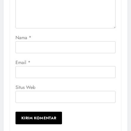
Nama
*
Email
*
Situs Web