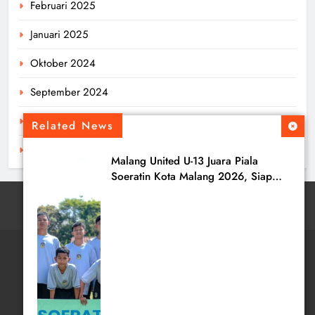
Februari 2025
Januari 2025
Oktober 2024
September 2024
Agustus 2024
Related News
Juli 2024
Malang United U-13 Juara Piala
Soeratin Kota Malang 2026, Siap
Tatap Putaran Provinsi
tentangbola.com - 2026. All Rights Reserved