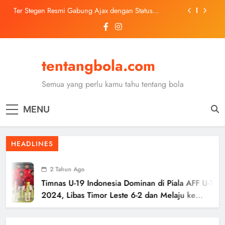
Skip
Ter Stegen Resmi Gabung Ajax dengan Status
to
Pinjaman dari Barcelona
content
Trabzonspor Mulai Negosiasi Mohamed Salah, Tes
Medis Dijadwalkan 5 Agustus
Malang United U-13 Juara Piala Soeratin Kota Malang
2026, Siap Tatap Putaran Provinsi
tentangbola.com
Kerolin Resmi Gabung Barcelona, Transfer
Dilaporkan Pecahkan Rekor Penjualan WSL
Semua yang perlu kamu tahu tentang bola
Ter Stegen Resmi Gabung Ajax dengan Status
Pinjaman dari Barcelona
MENU
Trabzonspor Mulai Negosiasi Mohamed Salah, Tes
Medis Dijadwalkan 5 Agustus
Malang United U-13 Juara Piala Soeratin Kota Malang
HEADLINES
2026, Siap Tatap Putaran Provinsi
2 Tahun Ago
Timnas U-19 Indonesia Dominan di Piala AFF U-19
2024, Libas Timor Leste 6-2 dan Melaju ke
Semifinal