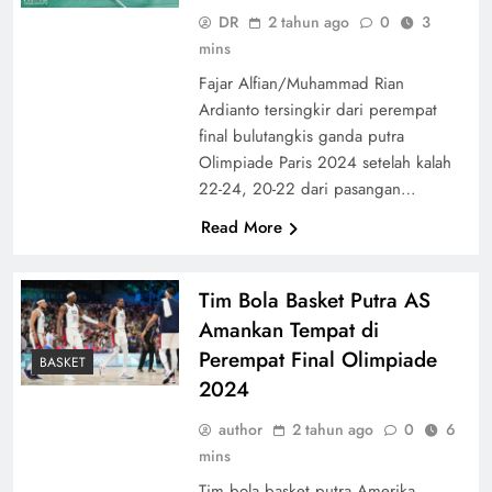
DR
2 tahun ago
0
3
mins
Fajar Alfian/Muhammad Rian
Ardianto tersingkir dari perempat
final bulutangkis ganda putra
Olimpiade Paris 2024 setelah kalah
22-24, 20-22 dari pasangan…
Read More
Tim Bola Basket Putra AS
Amankan Tempat di
Perempat Final Olimpiade
BASKET
2024
author
2 tahun ago
0
6
mins
Tim bola basket putra Amerika