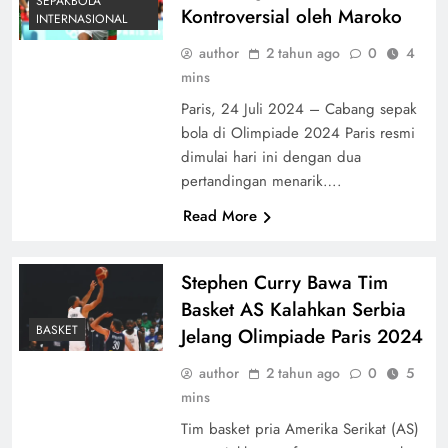
SEPAKBOLA
Kontroversial oleh Maroko
INTERNASIONAL
author
2 tahun ago
0
4
mins
Paris, 24 Juli 2024 – Cabang sepak
bola di Olimpiade 2024 Paris resmi
dimulai hari ini dengan dua
pertandingan menarik….
Read More
Stephen Curry Bawa Tim
Basket AS Kalahkan Serbia
BASKET
Jelang Olimpiade Paris 2024
author
2 tahun ago
0
5
mins
Tim basket pria Amerika Serikat (AS)