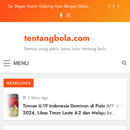
Skip
Ter Stegen Resmi Gabung Ajax dengan Status
to
Pinjaman dari Barcelona
content
Trabzonspor Mulai Negosiasi Mohamed Salah, Tes
Medis Dijadwalkan 5 Agustus
Malang United U-13 Juara Piala Soeratin Kota Malang
2026, Siap Tatap Putaran Provinsi
tentangbola.com
Kerolin Resmi Gabung Barcelona, Transfer
Dilaporkan Pecahkan Rekor Penjualan WSL
Semua yang perlu kamu tahu tentang bola
Ter Stegen Resmi Gabung Ajax dengan Status
Pinjaman dari Barcelona
MENU
Trabzonspor Mulai Negosiasi Mohamed Salah, Tes
Medis Dijadwalkan 5 Agustus
Malang United U-13 Juara Piala Soeratin Kota Malang
HEADLINES
2026, Siap Tatap Putaran Provinsi
2 Tahun Ago
Timnas U-19 Indonesia Dominan di Piala AFF U-19
2024, Libas Timor Leste 6-2 dan Melaju ke
Semifinal