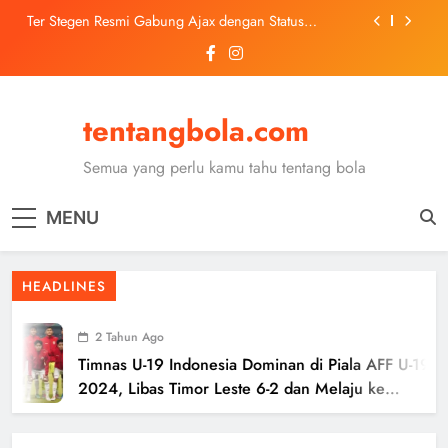
Skip
Ter Stegen Resmi Gabung Ajax dengan Status
to
Pinjaman dari Barcelona
content
Trabzonspor Mulai Negosiasi Mohamed Salah, Tes
Medis Dijadwalkan 5 Agustus
Malang United U-13 Juara Piala Soeratin Kota Malang
2026, Siap Tatap Putaran Provinsi
tentangbola.com
Kerolin Resmi Gabung Barcelona, Transfer
Dilaporkan Pecahkan Rekor Penjualan WSL
Semua yang perlu kamu tahu tentang bola
Ter Stegen Resmi Gabung Ajax dengan Status
Pinjaman dari Barcelona
MENU
Trabzonspor Mulai Negosiasi Mohamed Salah, Tes
Medis Dijadwalkan 5 Agustus
Malang United U-13 Juara Piala Soeratin Kota Malang
HEADLINES
2026, Siap Tatap Putaran Provinsi
2 Tahun Ago
Timnas U-19 Indonesia Dominan di Piala AFF U-19
2024, Libas Timor Leste 6-2 dan Melaju ke
Semifinal