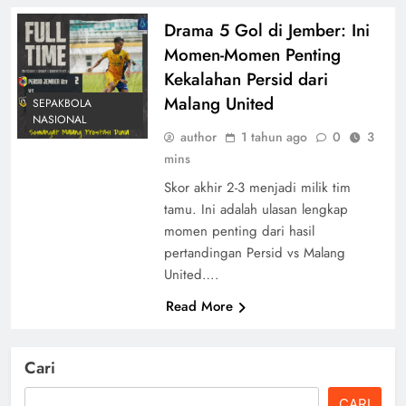
Drama 5 Gol di Jember: Ini
Momen-Momen Penting
Kekalahan Persid dari
Malang United
SEPAKBOLA
NASIONAL
author
1 tahun ago
0
3
mins
Skor akhir 2-3 menjadi milik tim
tamu. Ini adalah ulasan lengkap
momen penting dari hasil
pertandingan Persid vs Malang
United….
Read More
Cari
CARI