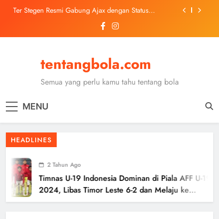
Skip
Ter Stegen Resmi Gabung Ajax dengan Status
to
Pinjaman dari Barcelona
content
Trabzonspor Mulai Negosiasi Mohamed Salah, Tes
Medis Dijadwalkan 5 Agustus
Malang United U-13 Juara Piala Soeratin Kota Malang
2026, Siap Tatap Putaran Provinsi
tentangbola.com
Kerolin Resmi Gabung Barcelona, Transfer
Dilaporkan Pecahkan Rekor Penjualan WSL
Semua yang perlu kamu tahu tentang bola
Ter Stegen Resmi Gabung Ajax dengan Status
Pinjaman dari Barcelona
MENU
Trabzonspor Mulai Negosiasi Mohamed Salah, Tes
Medis Dijadwalkan 5 Agustus
Malang United U-13 Juara Piala Soeratin Kota Malang
HEADLINES
2026, Siap Tatap Putaran Provinsi
2 Tahun Ago
Timnas U-19 Indonesia Dominan di Piala AFF U-19
2024, Libas Timor Leste 6-2 dan Melaju ke
Semifinal