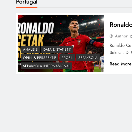
Portugal
Ronaldo
Author
Ronaldo Cet
ANALISIS
DATA & STATISTIK
Selesai. Di
OPINI & PERSPEKTIF
PROFIL
SEPAKBOLA
Read More
SEPAKBOLA INTERNASIONAL