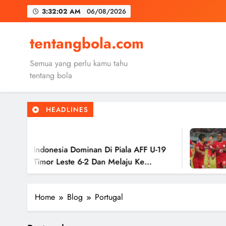
Skip
3:32:03 AM
06/08/2026
to
content
Trabzon
tentangbola.com
Malang United
Semua yang perlu kamu tahu
Kerolin Resm
tentang bola
HEADLINES
Trabzon
2
Malang United
 Indonesia Dominan Di Piala AFF U-19
Tim
 Timor Leste 6-2 Dan Melaju Ke
Has
Ke 
Home
Blog
Portugal