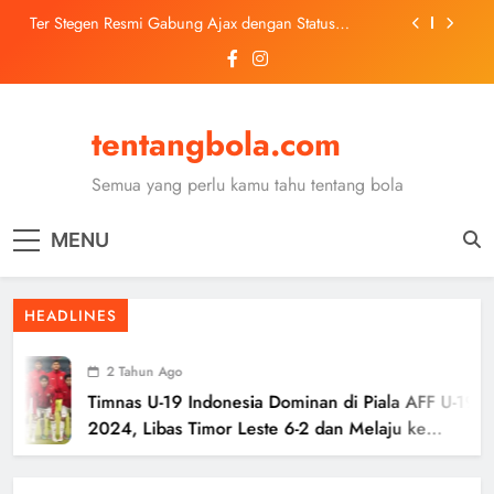
Skip
Ter Stegen Resmi Gabung Ajax dengan Status
to
Pinjaman dari Barcelona
content
Trabzonspor Mulai Negosiasi Mohamed Salah, Tes
Medis Dijadwalkan 5 Agustus
Malang United U-13 Juara Piala Soeratin Kota Malang
2026, Siap Tatap Putaran Provinsi
tentangbola.com
Kerolin Resmi Gabung Barcelona, Transfer
Dilaporkan Pecahkan Rekor Penjualan WSL
Semua yang perlu kamu tahu tentang bola
Ter Stegen Resmi Gabung Ajax dengan Status
Pinjaman dari Barcelona
MENU
Trabzonspor Mulai Negosiasi Mohamed Salah, Tes
Medis Dijadwalkan 5 Agustus
Malang United U-13 Juara Piala Soeratin Kota Malang
HEADLINES
2026, Siap Tatap Putaran Provinsi
2 Tahun Ago
Timnas U-19 Indonesia Dominan di Piala AFF U-19
2024, Libas Timor Leste 6-2 dan Melaju ke
Semifinal