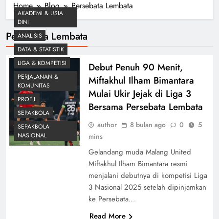
Home
Blog
Persebata Lembata
AKADEMI & USIA
DINI
Persebata Lembata
ANALISIS
DATA & STATISTIK
LIGA & KOMPETISI
Debut Penuh 90 Menit,
PERJALANAN &
Miftakhul Ilham Bimantara
KOMUNITAS
Mulai Ukir Jejak di Liga 3
PROFIL
Bersama Persebata Lembata
SEPAKBOLA
author
8 bulan ago
0
5
SEPAKBOLA
NASIONAL
mins
Gelandang muda Malang United
Miftakhul Ilham Bimantara resmi
menjalani debutnya di kompetisi Liga
3 Nasional 2025 setelah dipinjamkan
ke Persebata…
Read More