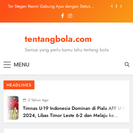
Skip
Ter Stegen Resmi Gabung Ajax dengan Status
to
Pinjaman dari Barcelona
content
Trabzonspor Mulai Negosiasi Mohamed Salah, Tes
Medis Dijadwalkan 5 Agustus
Malang United U-13 Juara Piala Soeratin Kota Malang
2026, Siap Tatap Putaran Provinsi
tentangbola.com
Kerolin Resmi Gabung Barcelona, Transfer
Dilaporkan Pecahkan Rekor Penjualan WSL
Semua yang perlu kamu tahu tentang bola
Ter Stegen Resmi Gabung Ajax dengan Status
Pinjaman dari Barcelona
MENU
Trabzonspor Mulai Negosiasi Mohamed Salah, Tes
Medis Dijadwalkan 5 Agustus
Malang United U-13 Juara Piala Soeratin Kota Malang
HEADLINES
2026, Siap Tatap Putaran Provinsi
2 Tahun Ago
Timnas U-19 Indonesia Dominan di Piala AFF U-19
2024, Libas Timor Leste 6-2 dan Melaju ke
Semifinal