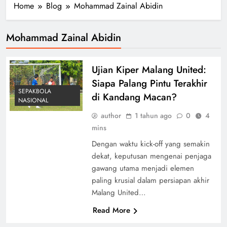
Home
Blog
Mohammad Zainal Abidin
Mohammad Zainal Abidin
Ujian Kiper Malang United:
Siapa Palang Pintu Terakhir
SEPAKBOLA
di Kandang Macan?
NASIONAL
author
1 tahun ago
0
4
mins
Dengan waktu kick-off yang semakin
dekat, keputusan mengenai penjaga
gawang utama menjadi elemen
paling krusial dalam persiapan akhir
Malang United…
Read More