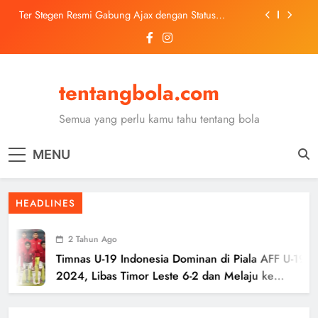
Skip
Ter Stegen Resmi Gabung Ajax dengan Status
to
Pinjaman dari Barcelona
content
Trabzonspor Mulai Negosiasi Mohamed Salah, Tes
Medis Dijadwalkan 5 Agustus
Malang United U-13 Juara Piala Soeratin Kota Malang
2026, Siap Tatap Putaran Provinsi
tentangbola.com
Kerolin Resmi Gabung Barcelona, Transfer
Dilaporkan Pecahkan Rekor Penjualan WSL
Semua yang perlu kamu tahu tentang bola
Ter Stegen Resmi Gabung Ajax dengan Status
Pinjaman dari Barcelona
MENU
Trabzonspor Mulai Negosiasi Mohamed Salah, Tes
Medis Dijadwalkan 5 Agustus
Malang United U-13 Juara Piala Soeratin Kota Malang
HEADLINES
2026, Siap Tatap Putaran Provinsi
2 Tahun Ago
Timnas U-19 Indonesia Dominan di Piala AFF U-19
2024, Libas Timor Leste 6-2 dan Melaju ke
Semifinal