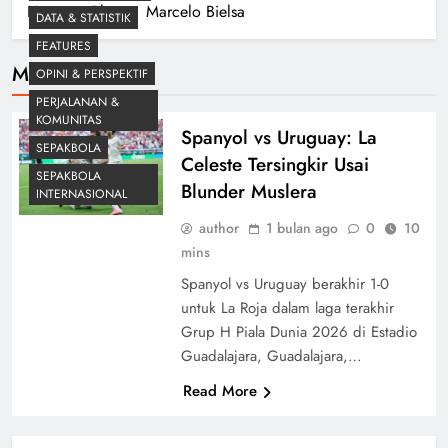
Home
Blog
Marcelo Bielsa
DATA & STATISTIK
FEATURES
Marcelo Bielsa
OPINI & PERSPEKTIF
PERJALANAN &
KOMUNITAS
Spanyol vs Uruguay: La
SEPAKBOLA
Celeste Tersingkir Usai
SEPAKBOLA
Blunder Muslera
INTERNASIONAL
author
1 bulan ago
0
10
mins
Spanyol vs Uruguay berakhir 1-0
untuk La Roja dalam laga terakhir
Grup H Piala Dunia 2026 di Estadio
Guadalajara, Guadalajara,…
Read More