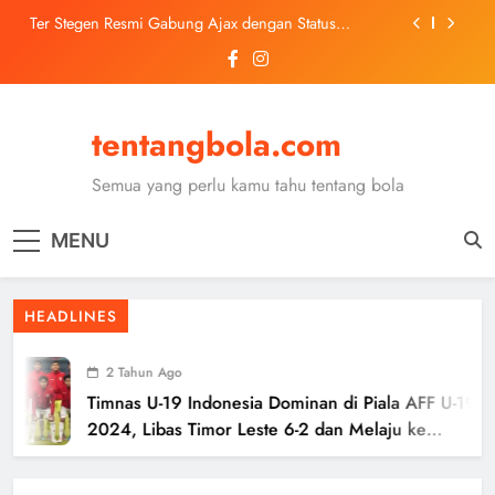
Skip
Ter Stegen Resmi Gabung Ajax dengan Status
to
Pinjaman dari Barcelona
content
Trabzonspor Mulai Negosiasi Mohamed Salah, Tes
Medis Dijadwalkan 5 Agustus
Malang United U-13 Juara Piala Soeratin Kota Malang
2026, Siap Tatap Putaran Provinsi
tentangbola.com
Kerolin Resmi Gabung Barcelona, Transfer
Dilaporkan Pecahkan Rekor Penjualan WSL
Semua yang perlu kamu tahu tentang bola
Ter Stegen Resmi Gabung Ajax dengan Status
Pinjaman dari Barcelona
MENU
Trabzonspor Mulai Negosiasi Mohamed Salah, Tes
Medis Dijadwalkan 5 Agustus
Malang United U-13 Juara Piala Soeratin Kota Malang
HEADLINES
2026, Siap Tatap Putaran Provinsi
2 Tahun Ago
Timnas U-19 Indonesia Dominan di Piala AFF U-19
2024, Libas Timor Leste 6-2 dan Melaju ke
Semifinal