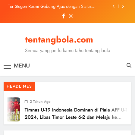
Skip
Ter Stegen Resmi Gabung Ajax dengan Status
to
Pinjaman dari Barcelona
content
Trabzonspor Mulai Negosiasi Mohamed Salah, Tes
Medis Dijadwalkan 5 Agustus
Malang United U-13 Juara Piala Soeratin Kota Malang
2026, Siap Tatap Putaran Provinsi
tentangbola.com
Kerolin Resmi Gabung Barcelona, Transfer
Dilaporkan Pecahkan Rekor Penjualan WSL
Semua yang perlu kamu tahu tentang bola
Ter Stegen Resmi Gabung Ajax dengan Status
Pinjaman dari Barcelona
MENU
Trabzonspor Mulai Negosiasi Mohamed Salah, Tes
Medis Dijadwalkan 5 Agustus
Malang United U-13 Juara Piala Soeratin Kota Malang
HEADLINES
2026, Siap Tatap Putaran Provinsi
2 Tahun Ago
Timnas U-19 Indonesia Dominan di Piala AFF U-19
2024, Libas Timor Leste 6-2 dan Melaju ke
Semifinal