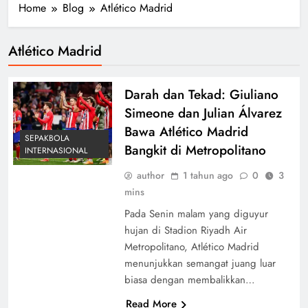
Home
Blog
Atlético Madrid
Atlético Madrid
Darah dan Tekad: Giuliano
Simeone dan Julian Álvarez
Bawa Atlético Madrid
SEPAKBOLA
Bangkit di Metropolitano
INTERNASIONAL
author
1 tahun ago
0
3
mins
Pada Senin malam yang diguyur
hujan di Stadion Riyadh Air
Metropolitano, Atlético Madrid
menunjukkan semangat juang luar
biasa dengan membalikkan…
Read More