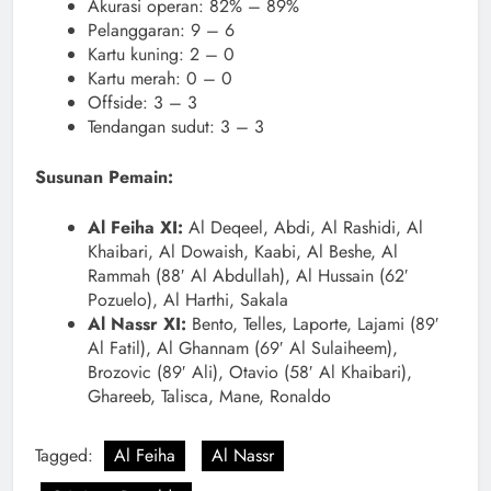
Akurasi operan: 82% – 89%
Pelanggaran: 9 – 6
Kartu kuning: 2 – 0
Kartu merah: 0 – 0
Offside: 3 – 3
Tendangan sudut: 3 – 3
Susunan Pemain:
Al Feiha XI:
Al Deqeel, Abdi, Al Rashidi, Al
Khaibari, Al Dowaish, Kaabi, Al Beshe, Al
Rammah (88′ Al Abdullah), Al Hussain (62′
Pozuelo), Al Harthi, Sakala
Al Nassr XI:
Bento, Telles, Laporte, Lajami (89′
Al Fatil), Al Ghannam (69′ Al Sulaiheem),
Brozovic (89′ Ali), Otavio (58′ Al Khaibari),
Ghareeb, Talisca, Mane, Ronaldo
Tagged:
Al Feiha
Al Nassr