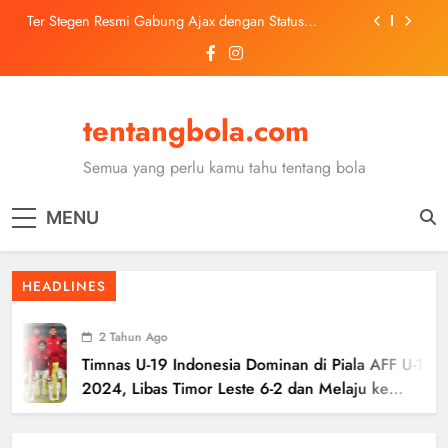
Skip
Ter Stegen Resmi Gabung Ajax dengan Status
to
Pinjaman dari Barcelona
content
Trabzonspor Mulai Negosiasi Mohamed Salah, Tes
Medis Dijadwalkan 5 Agustus
Malang United U-13 Juara Piala Soeratin Kota Malang
2026, Siap Tatap Putaran Provinsi
tentangbola.com
Kerolin Resmi Gabung Barcelona, Transfer
Dilaporkan Pecahkan Rekor Penjualan WSL
Semua yang perlu kamu tahu tentang bola
Ter Stegen Resmi Gabung Ajax dengan Status
Pinjaman dari Barcelona
MENU
Trabzonspor Mulai Negosiasi Mohamed Salah, Tes
Medis Dijadwalkan 5 Agustus
Malang United U-13 Juara Piala Soeratin Kota Malang
HEADLINES
2026, Siap Tatap Putaran Provinsi
2 Tahun Ago
Timnas U-19 Indonesia Dominan di Piala AFF U-19
2024, Libas Timor Leste 6-2 dan Melaju ke
Semifinal