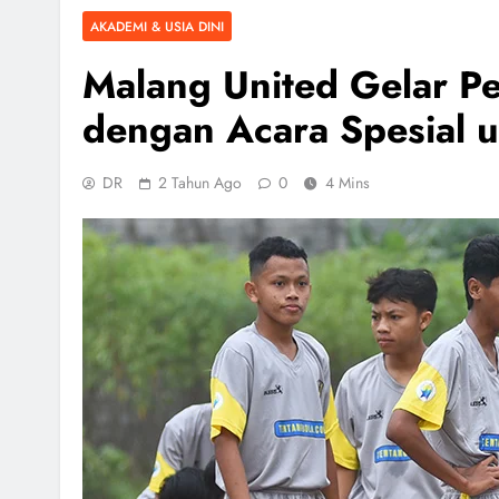
AKADEMI & USIA DINI
Malang United Gelar Pe
dengan Acara Spesial 
DR
2 Tahun Ago
0
4 Mins