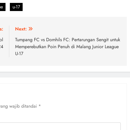
ue
u-17
s:
Next:
ol
Tumpang FC vs Domhils FC: Pertarungan Sengit untuk
24
Memperebutkan Poin Penuh di Malang Junior League
U-17
yang wajib ditandai
*