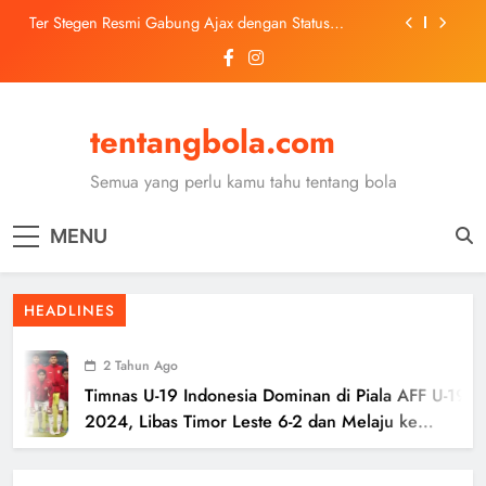
Skip
Ter Stegen Resmi Gabung Ajax dengan Status
to
Pinjaman dari Barcelona
content
Trabzonspor Mulai Negosiasi Mohamed Salah, Tes
Medis Dijadwalkan 5 Agustus
Malang United U-13 Juara Piala Soeratin Kota Malang
2026, Siap Tatap Putaran Provinsi
tentangbola.com
Kerolin Resmi Gabung Barcelona, Transfer
Dilaporkan Pecahkan Rekor Penjualan WSL
Semua yang perlu kamu tahu tentang bola
Ter Stegen Resmi Gabung Ajax dengan Status
Pinjaman dari Barcelona
MENU
Trabzonspor Mulai Negosiasi Mohamed Salah, Tes
Medis Dijadwalkan 5 Agustus
Malang United U-13 Juara Piala Soeratin Kota Malang
HEADLINES
2026, Siap Tatap Putaran Provinsi
2 Tahun Ago
Timnas U-19 Indonesia Dominan di Piala AFF U-19
2024, Libas Timor Leste 6-2 dan Melaju ke
Semifinal