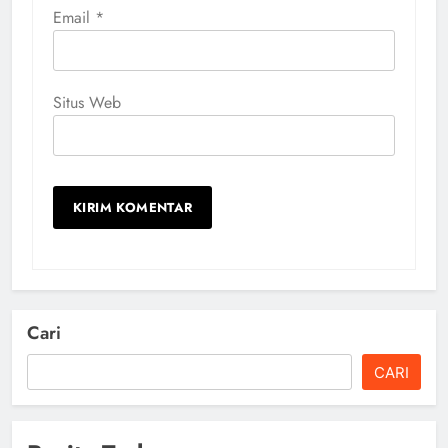
Email
*
Situs Web
Cari
CARI