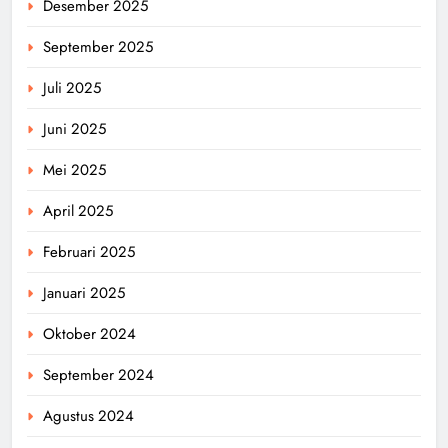
Desember 2025
September 2025
Juli 2025
Juni 2025
Mei 2025
April 2025
Februari 2025
Januari 2025
Oktober 2024
September 2024
Agustus 2024