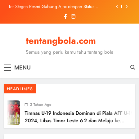
Skip
Ter Stegen Resmi Gabung Ajax dengan Status
to
Pinjaman dari Barcelona
content
Trabzonspor Mulai Negosiasi Mohamed Salah, Tes
Medis Dijadwalkan 5 Agustus
Malang United U-13 Juara Piala Soeratin Kota Malang
2026, Siap Tatap Putaran Provinsi
tentangbola.com
Kerolin Resmi Gabung Barcelona, Transfer
Dilaporkan Pecahkan Rekor Penjualan WSL
Semua yang perlu kamu tahu tentang bola
Ter Stegen Resmi Gabung Ajax dengan Status
Pinjaman dari Barcelona
MENU
Trabzonspor Mulai Negosiasi Mohamed Salah, Tes
Medis Dijadwalkan 5 Agustus
Malang United U-13 Juara Piala Soeratin Kota Malang
HEADLINES
2026, Siap Tatap Putaran Provinsi
2 Tahun Ago
Timnas U-19 Indonesia Dominan di Piala AFF U-19
2024, Libas Timor Leste 6-2 dan Melaju ke
Semifinal