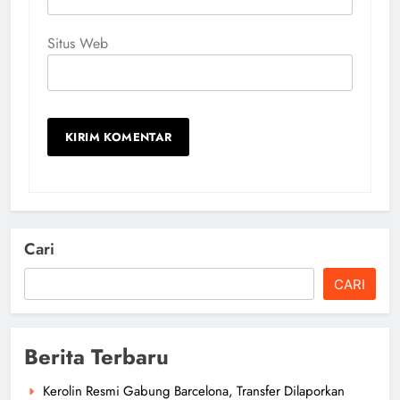
Situs Web
Cari
CARI
Berita Terbaru
Kerolin Resmi Gabung Barcelona, Transfer Dilaporkan