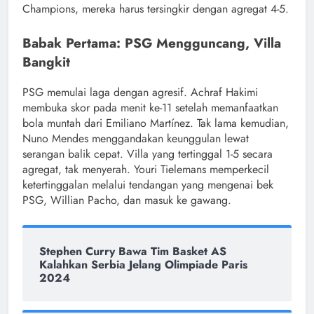
Champions, mereka harus tersingkir dengan agregat 4-5.
Babak Pertama: PSG Mengguncang, Villa
Bangkit
PSG memulai laga dengan agresif. Achraf Hakimi
membuka skor pada menit ke-11 setelah memanfaatkan
bola muntah dari Emiliano Martínez. Tak lama kemudian,
Nuno Mendes menggandakan keunggulan lewat
serangan balik cepat. Villa yang tertinggal 1-5 secara
agregat, tak menyerah. Youri Tielemans memperkecil
ketertinggalan melalui tendangan yang mengenai bek
PSG, Willian Pacho, dan masuk ke gawang.
Stephen Curry Bawa Tim Basket AS
Kalahkan Serbia Jelang Olimpiade Paris
2024