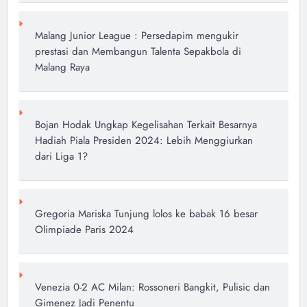
Malang Junior League : Persedapim mengukir
prestasi dan Membangun Talenta Sepakbola di
Malang Raya
Bojan Hodak Ungkap Kegelisahan Terkait Besarnya
Hadiah Piala Presiden 2024: Lebih Menggiurkan
dari Liga 1?
Gregoria Mariska Tunjung lolos ke babak 16 besar
Olimpiade Paris 2024
Venezia 0-2 AC Milan: Rossoneri Bangkit, Pulisic dan
Gimenez Jadi Penentu