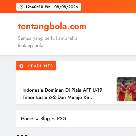
Skip
12:40:21 PM
08/08/2026
to
content
Trabzon
tentangbola.com
Malang United
Semua yang perlu kamu tahu
Kerolin Resm
tentang bola
HEADLINES
Trabzon
o
Malang United
9 Indonesia Dominan Di Piala AFF U-19
Ti
s Timor Leste 6-2 Dan Melaju Ke
Ha
Ke
Home
Blog
PSG