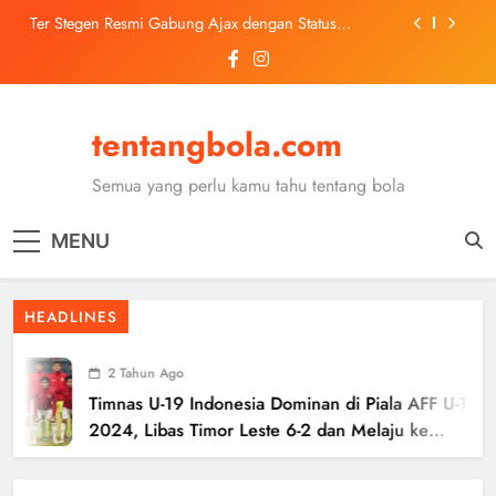
Skip
Ter Stegen Resmi Gabung Ajax dengan Status
to
Pinjaman dari Barcelona
content
Trabzonspor Mulai Negosiasi Mohamed Salah, Tes
Medis Dijadwalkan 5 Agustus
Malang United U-13 Juara Piala Soeratin Kota Malang
2026, Siap Tatap Putaran Provinsi
tentangbola.com
Kerolin Resmi Gabung Barcelona, Transfer
Dilaporkan Pecahkan Rekor Penjualan WSL
Semua yang perlu kamu tahu tentang bola
Ter Stegen Resmi Gabung Ajax dengan Status
Pinjaman dari Barcelona
MENU
Trabzonspor Mulai Negosiasi Mohamed Salah, Tes
Medis Dijadwalkan 5 Agustus
Malang United U-13 Juara Piala Soeratin Kota Malang
HEADLINES
2026, Siap Tatap Putaran Provinsi
2 Tahun Ago
Timnas U-19 Indonesia Dominan di Piala AFF U-19
2024, Libas Timor Leste 6-2 dan Melaju ke
Semifinal