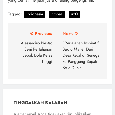
yang berhak menjadi juara di ajang bergengsi ini.
Tagged:
Indonesia
timnas
u20
Navigasi
Previous:
Next:
pos
Alessandro Nesta:
“Perjalanan Inspiratif
Seni Pertahanan
Sadio Mané: Dari
Sepak Bola Kelas
Desa Kecil di Senegal
Tinggi
ke Panggung Sepak
Bola Dunia”
TINGGALKAN BALASAN
Alamat email Anda tidak akan dipublikasikan.