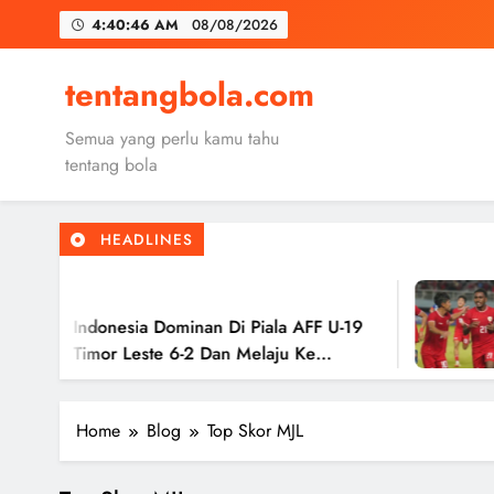
Skip
4:40:47 AM
08/08/2026
to
content
Trabzon
tentangbola.com
Malang United
Semua yang perlu kamu tahu
Kerolin Resm
tentang bola
HEADLINES
Trabzon
Ago
Malang United
19 Indonesia Dominan Di Piala AFF U-19
T
as Timor Leste 6-2 Dan Melaju Ke
H
K
Home
Blog
Top Skor MJL