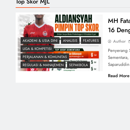
Top Skor MJL
MH Fata
16 Den
AKADEMI & USIA DINI
ANALISIS
FEATURES
Author
LIGA & KOMPETISI
Penyerang 
Sementara,
PERJALANAN & KOMUNITAS
Saparuddi
REGULASI & MANAJEMEN
SEPAKBOLA
Read More