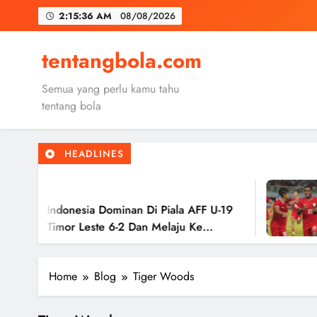
Skip
2:15:37 AM
08/08/2026
to
content
Trabzon
tentangbola.com
Malang United
Semua yang perlu kamu tahu
Kerolin Resm
tentang bola
HEADLINES
Trabzon
2
Malang United
 Indonesia Dominan Di Piala AFF U-19
Tim
 Timor Leste 6-2 Dan Melaju Ke
Has
Ke 
Home
Blog
Tiger Woods