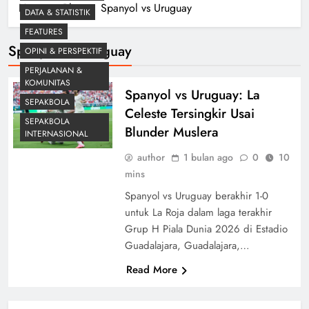
Home
Blog
Spanyol vs Uruguay
DATA & STATISTIK
FEATURES
Spanyol Vs Uruguay
OPINI & PERSPEKTIF
PERJALANAN &
KOMUNITAS
Spanyol vs Uruguay: La
SEPAKBOLA
Celeste Tersingkir Usai
SEPAKBOLA
Blunder Muslera
INTERNASIONAL
author
1 bulan ago
0
10
mins
Spanyol vs Uruguay berakhir 1-0
untuk La Roja dalam laga terakhir
Grup H Piala Dunia 2026 di Estadio
Guadalajara, Guadalajara,…
Read More