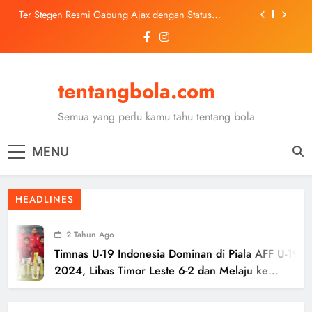
Skip
Ter Stegen Resmi Gabung Ajax dengan Status
to
Pinjaman dari Barcelona
content
Trabzonspor Mulai Negosiasi Mohamed Salah, Tes
Medis Dijadwalkan 5 Agustus
Malang United U-13 Juara Piala Soeratin Kota Malang
2026, Siap Tatap Putaran Provinsi
tentangbola.com
Kerolin Resmi Gabung Barcelona, Transfer
Dilaporkan Pecahkan Rekor Penjualan WSL
Semua yang perlu kamu tahu tentang bola
Ter Stegen Resmi Gabung Ajax dengan Status
Pinjaman dari Barcelona
MENU
Trabzonspor Mulai Negosiasi Mohamed Salah, Tes
Medis Dijadwalkan 5 Agustus
Malang United U-13 Juara Piala Soeratin Kota Malang
HEADLINES
2026, Siap Tatap Putaran Provinsi
2 Tahun Ago
Timnas U-19 Indonesia Dominan di Piala AFF U-19
2024, Libas Timor Leste 6-2 dan Melaju ke
Semifinal