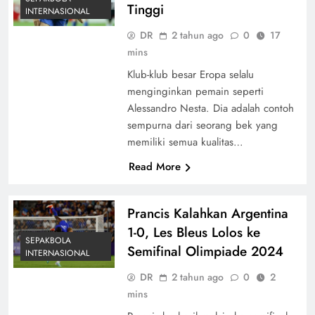
Tinggi
INTERNASIONAL
DR
2 tahun ago
0
17
mins
Klub-klub besar Eropa selalu
menginginkan pemain seperti
Alessandro Nesta. Dia adalah contoh
sempurna dari seorang bek yang
memiliki semua kualitas…
Read More
Prancis Kalahkan Argentina
1-0, Les Bleus Lolos ke
SEPAKBOLA
Semifinal Olimpiade 2024
INTERNASIONAL
DR
2 tahun ago
0
2
mins