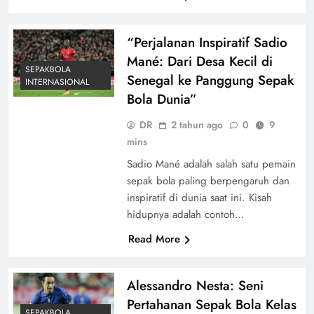
“Perjalanan Inspiratif Sadio
Mané: Dari Desa Kecil di
SEPAKBOLA
Senegal ke Panggung Sepak
INTERNASIONAL
Bola Dunia”
DR
2 tahun ago
0
9
mins
Sadio Mané adalah salah satu pemain
sepak bola paling berpengaruh dan
inspiratif di dunia saat ini. Kisah
hidupnya adalah contoh…
Read More
Alessandro Nesta: Seni
Pertahanan Sepak Bola Kelas
SEPAKBOLA