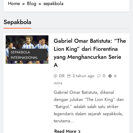
Home
Blog
sepakbola
Sepakbola
Gabriel Omar Batistuta: “The
Lion King” dari Fiorentina
SEPAKBOLA
yang Menghancurkan Serie
INTERNASIONAL
A
DR
2 tahun ago
0
6
mins
Gabriel Omar Batistuta, dikenal
dengan julukan “The Lion King” dan
“Batigol,” adalah salah satu striker
legendaris dalam sejarah sepakbola,
terutama…
Read More