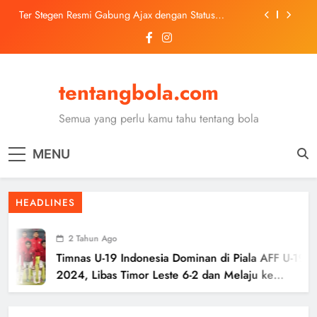
Skip
Ter Stegen Resmi Gabung Ajax dengan Status
to
Pinjaman dari Barcelona
content
Trabzonspor Mulai Negosiasi Mohamed Salah, Tes
Medis Dijadwalkan 5 Agustus
Malang United U-13 Juara Piala Soeratin Kota Malang
2026, Siap Tatap Putaran Provinsi
tentangbola.com
Kerolin Resmi Gabung Barcelona, Transfer
Dilaporkan Pecahkan Rekor Penjualan WSL
Semua yang perlu kamu tahu tentang bola
Ter Stegen Resmi Gabung Ajax dengan Status
Pinjaman dari Barcelona
MENU
Trabzonspor Mulai Negosiasi Mohamed Salah, Tes
Medis Dijadwalkan 5 Agustus
Malang United U-13 Juara Piala Soeratin Kota Malang
HEADLINES
2026, Siap Tatap Putaran Provinsi
2 Tahun Ago
Timnas U-19 Indonesia Dominan di Piala AFF U-19
2024, Libas Timor Leste 6-2 dan Melaju ke
Semifinal