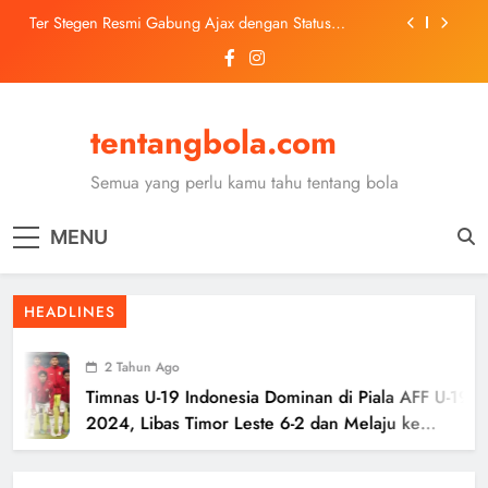
Skip
Ter Stegen Resmi Gabung Ajax dengan Status
to
Pinjaman dari Barcelona
content
Trabzonspor Mulai Negosiasi Mohamed Salah, Tes
Medis Dijadwalkan 5 Agustus
Malang United U-13 Juara Piala Soeratin Kota Malang
2026, Siap Tatap Putaran Provinsi
tentangbola.com
Kerolin Resmi Gabung Barcelona, Transfer
Dilaporkan Pecahkan Rekor Penjualan WSL
Semua yang perlu kamu tahu tentang bola
Ter Stegen Resmi Gabung Ajax dengan Status
Pinjaman dari Barcelona
MENU
Trabzonspor Mulai Negosiasi Mohamed Salah, Tes
Medis Dijadwalkan 5 Agustus
Malang United U-13 Juara Piala Soeratin Kota Malang
HEADLINES
2026, Siap Tatap Putaran Provinsi
2 Tahun Ago
Timnas U-19 Indonesia Dominan di Piala AFF U-19
2024, Libas Timor Leste 6-2 dan Melaju ke
Semifinal