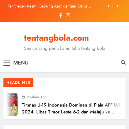
Skip
Ter Stegen Resmi Gabung Ajax dengan Status
to
Pinjaman dari Barcelona
content
Trabzonspor Mulai Negosiasi Mohamed Salah, Tes
Medis Dijadwalkan 5 Agustus
Malang United U-13 Juara Piala Soeratin Kota Malang
2026, Siap Tatap Putaran Provinsi
tentangbola.com
Kerolin Resmi Gabung Barcelona, Transfer
Dilaporkan Pecahkan Rekor Penjualan WSL
Semua yang perlu kamu tahu tentang bola
Ter Stegen Resmi Gabung Ajax dengan Status
Pinjaman dari Barcelona
MENU
Trabzonspor Mulai Negosiasi Mohamed Salah, Tes
Medis Dijadwalkan 5 Agustus
Malang United U-13 Juara Piala Soeratin Kota Malang
HEADLINES
2026, Siap Tatap Putaran Provinsi
2 Tahun Ago
Timnas U-19 Indonesia Dominan di Piala AFF U-19
2024, Libas Timor Leste 6-2 dan Melaju ke
Semifinal