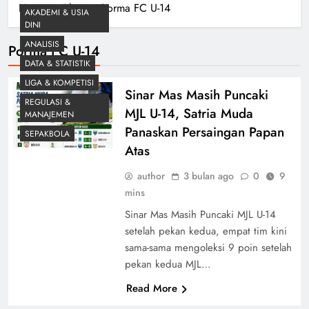
Home
Blog
Porma FC U-14
AKADEMI & USIA
DINI
ANALISIS
Porma FC U-14
DATA & STATISTIK
LIGA & KOMPETISI
Sinar Mas Masih Puncaki
REGULASI &
MJL U-14, Satria Muda
MANAJEMEN
Panaskan Persaingan Papan
SEPAKBOLA
Atas
author
3 bulan ago
0
9
mins
Sinar Mas Masih Puncaki MJL U-14
setelah pekan kedua, empat tim kini
sama-sama mengoleksi 9 poin setelah
pekan kedua MJL…
Read More