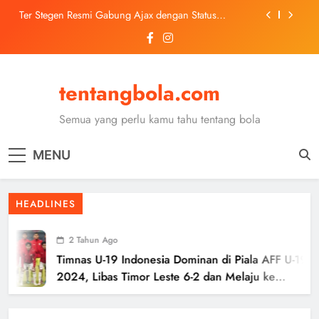
Skip
Ter Stegen Resmi Gabung Ajax dengan Status
to
Pinjaman dari Barcelona
content
Trabzonspor Mulai Negosiasi Mohamed Salah, Tes
Medis Dijadwalkan 5 Agustus
Malang United U-13 Juara Piala Soeratin Kota Malang
2026, Siap Tatap Putaran Provinsi
tentangbola.com
Kerolin Resmi Gabung Barcelona, Transfer
Dilaporkan Pecahkan Rekor Penjualan WSL
Semua yang perlu kamu tahu tentang bola
Ter Stegen Resmi Gabung Ajax dengan Status
Pinjaman dari Barcelona
MENU
Trabzonspor Mulai Negosiasi Mohamed Salah, Tes
Medis Dijadwalkan 5 Agustus
Malang United U-13 Juara Piala Soeratin Kota Malang
HEADLINES
2026, Siap Tatap Putaran Provinsi
2 Tahun Ago
Timnas U-19 Indonesia Dominan di Piala AFF U-19
2024, Libas Timor Leste 6-2 dan Melaju ke
Semifinal