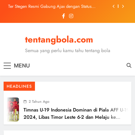
Skip
Ter Stegen Resmi Gabung Ajax dengan Status
to
Pinjaman dari Barcelona
content
Trabzonspor Mulai Negosiasi Mohamed Salah, Tes
Medis Dijadwalkan 5 Agustus
Malang United U-13 Juara Piala Soeratin Kota Malang
2026, Siap Tatap Putaran Provinsi
tentangbola.com
Kerolin Resmi Gabung Barcelona, Transfer
Dilaporkan Pecahkan Rekor Penjualan WSL
Semua yang perlu kamu tahu tentang bola
Ter Stegen Resmi Gabung Ajax dengan Status
Pinjaman dari Barcelona
MENU
Trabzonspor Mulai Negosiasi Mohamed Salah, Tes
Medis Dijadwalkan 5 Agustus
Malang United U-13 Juara Piala Soeratin Kota Malang
HEADLINES
2026, Siap Tatap Putaran Provinsi
2 Tahun Ago
Timnas U-19 Indonesia Dominan di Piala AFF U-19
2024, Libas Timor Leste 6-2 dan Melaju ke
Semifinal