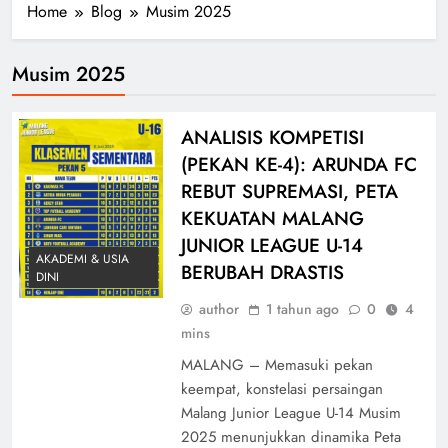
Home
Blog
Musim 2025
Musim 2025
ANALISIS KOMPETISI
(PEKAN KE-4): ARUNDA FC
REBUT SUPREMASI, PETA
KEKUATAN MALANG
JUNIOR LEAGUE U-14
AKADEMI & USIA
BERUBAH DRASTIS
DINI
author
1 tahun ago
0
4
mins
MALANG – Memasuki pekan
keempat, konstelasi persaingan
Malang Junior League U-14 Musim
2025 menunjukkan dinamika Peta