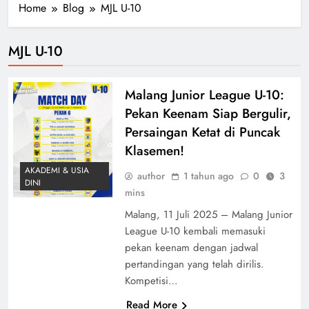
Home
Blog
MJL U-10
MJL U-10
Malang Junior League U-10:
Pekan Keenam Siap Bergulir,
Persaingan Ketat di Puncak
Klasemen!
AKADEMI & USIA
author
1 tahun ago
0
3
DINI
mins
Malang, 11 Juli 2025 – Malang Junior
League U-10 kembali memasuki
pekan keenam dengan jadwal
pertandingan yang telah dirilis.
Kompetisi…
Read More