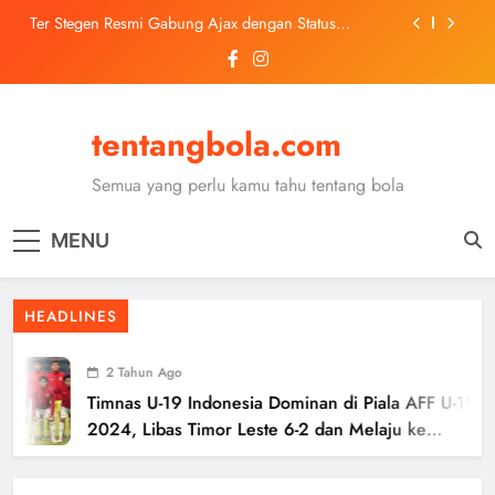
Skip
Ter Stegen Resmi Gabung Ajax dengan Status
to
Pinjaman dari Barcelona
content
Trabzonspor Mulai Negosiasi Mohamed Salah, Tes
Medis Dijadwalkan 5 Agustus
Malang United U-13 Juara Piala Soeratin Kota Malang
2026, Siap Tatap Putaran Provinsi
tentangbola.com
Kerolin Resmi Gabung Barcelona, Transfer
Dilaporkan Pecahkan Rekor Penjualan WSL
Semua yang perlu kamu tahu tentang bola
Ter Stegen Resmi Gabung Ajax dengan Status
Pinjaman dari Barcelona
MENU
Trabzonspor Mulai Negosiasi Mohamed Salah, Tes
Medis Dijadwalkan 5 Agustus
Malang United U-13 Juara Piala Soeratin Kota Malang
HEADLINES
2026, Siap Tatap Putaran Provinsi
2 Tahun Ago
Timnas U-19 Indonesia Dominan di Piala AFF U-19
2024, Libas Timor Leste 6-2 dan Melaju ke
Semifinal