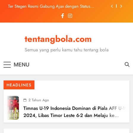
Skip
Ter Stegen Resmi Gabung Ajax dengan Status
to
Pinjaman dari Barcelona
content
Trabzonspor Mulai Negosiasi Mohamed Salah, Tes
Medis Dijadwalkan 5 Agustus
Malang United U-13 Juara Piala Soeratin Kota Malang
2026, Siap Tatap Putaran Provinsi
tentangbola.com
Kerolin Resmi Gabung Barcelona, Transfer
Dilaporkan Pecahkan Rekor Penjualan WSL
Semua yang perlu kamu tahu tentang bola
Ter Stegen Resmi Gabung Ajax dengan Status
Pinjaman dari Barcelona
MENU
Trabzonspor Mulai Negosiasi Mohamed Salah, Tes
Medis Dijadwalkan 5 Agustus
Malang United U-13 Juara Piala Soeratin Kota Malang
HEADLINES
2026, Siap Tatap Putaran Provinsi
2 Tahun Ago
Timnas U-19 Indonesia Dominan di Piala AFF U-19
2024, Libas Timor Leste 6-2 dan Melaju ke
Semifinal