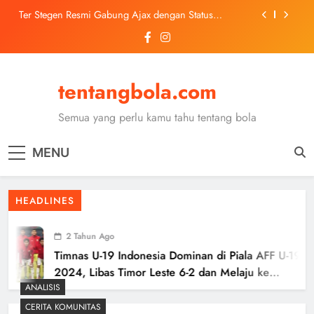
Pinjaman dari Barcelona
Skip
Trabzonspor Mulai Negosiasi Mohamed Salah, Tes
to
Medis Dijadwalkan 5 Agustus
content
Malang United U-13 Juara Piala Soeratin Kota Malang
2026, Siap Tatap Putaran Provinsi
Kerolin Resmi Gabung Barcelona, Transfer
tentangbola.com
Dilaporkan Pecahkan Rekor Penjualan WSL
Ter Stegen Resmi Gabung Ajax dengan Status
Semua yang perlu kamu tahu tentang bola
Pinjaman dari Barcelona
Trabzonspor Mulai Negosiasi Mohamed Salah, Tes
Medis Dijadwalkan 5 Agustus
MENU
Malang United U-13 Juara Piala Soeratin Kota Malang
2026, Siap Tatap Putaran Provinsi
HEADLINES
2 Tahun Ago
Timnas U-19 Indonesia Dominan di Piala AFF U-19
2024, Libas Timor Leste 6-2 dan Melaju ke
ANALISIS
Semifinal
CERITA KOMUNITAS