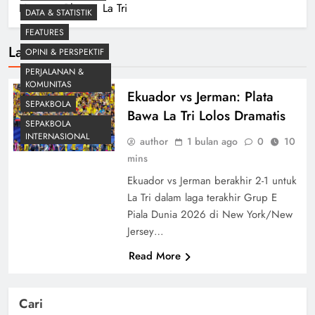
Home
Blog
La Tri
DATA & STATISTIK
FEATURES
La Tri
OPINI & PERSPEKTIF
PERJALANAN &
KOMUNITAS
Ekuador vs Jerman: Plata
SEPAKBOLA
Bawa La Tri Lolos Dramatis
SEPAKBOLA
INTERNASIONAL
author
1 bulan ago
0
10
mins
Ekuador vs Jerman berakhir 2-1 untuk
La Tri dalam laga terakhir Grup E
Piala Dunia 2026 di New York/New
Jersey…
Read More
Cari