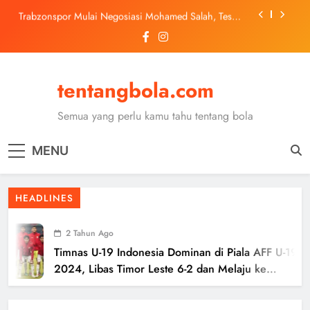
Skip
Trabzonspor Mulai Negosiasi Mohamed Salah, Tes
to
Medis Dijadwalkan 5 Agustus
content
Malang United U-13 Juara Piala Soeratin Kota Malang
2026, Siap Tatap Putaran Provinsi
Kerolin Resmi Gabung Barcelona, Transfer
Dilaporkan Pecahkan Rekor Penjualan WSL
tentangbola.com
Ter Stegen Resmi Gabung Ajax dengan Status
Pinjaman dari Barcelona
Semua yang perlu kamu tahu tentang bola
Trabzonspor Mulai Negosiasi Mohamed Salah, Tes
Medis Dijadwalkan 5 Agustus
MENU
Malang United U-13 Juara Piala Soeratin Kota Malang
2026, Siap Tatap Putaran Provinsi
HEADLINES
2 Tahun Ago
Timnas U-19 Indonesia Dominan di Piala AFF U-19
2024, Libas Timor Leste 6-2 dan Melaju ke
Semifinal