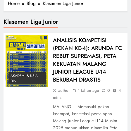
Home
Blog
Klasemen Liga Junior
Klasemen Liga Junior
ANALISIS KOMPETISI
(PEKAN KE-4): ARUNDA FC
REBUT SUPREMASI, PETA
KEKUATAN MALANG
JUNIOR LEAGUE U-14
AKADEMI & USIA
BERUBAH DRASTIS
DINI
author
1 tahun ago
0
4
mins
MALANG – Memasuki pekan
keempat, konstelasi persaingan
Malang Junior League U-14 Musim
2025 menunjukkan dinamika Peta