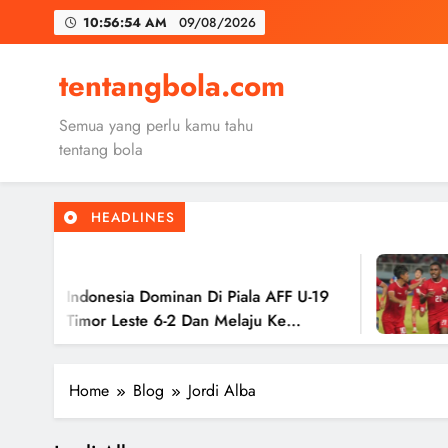
Skip
10:56:55 AM
09/08/2026
to
content
Trabzon
tentangbola.com
Malang United
Semua yang perlu kamu tahu
Kerolin Resm
tentang bola
HEADLINES
Trabzon
2
Malang United
 Indonesia Dominan Di Piala AFF U-19
Tim
 Timor Leste 6-2 Dan Melaju Ke
Has
Ke 
Home
Blog
Jordi Alba