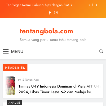
Skip
Ter Stegen Resmi Gabung Ajax dengan Status
to
Pinjaman dari Barcelona
content
Trabzonspor Mulai Negosiasi Mohamed Salah, Tes
Medis Dijadwalkan 5 Agustus
Malang United U-13 Juara Piala Soeratin Kota Malang
2026, Siap Tatap Putaran Provinsi
tentangbola.com
Kerolin Resmi Gabung Barcelona, Transfer
Dilaporkan Pecahkan Rekor Penjualan WSL
Semua yang perlu kamu tahu tentang bola
Ter Stegen Resmi Gabung Ajax dengan Status
Pinjaman dari Barcelona
MENU
Trabzonspor Mulai Negosiasi Mohamed Salah, Tes
Medis Dijadwalkan 5 Agustus
Malang United U-13 Juara Piala Soeratin Kota Malang
HEADLINES
2026, Siap Tatap Putaran Provinsi
2 Tahun Ago
Timnas U-19 Indonesia Dominan di Piala AFF U-19
2024, Libas Timor Leste 6-2 dan Melaju ke
Semifinal
ANALISIS