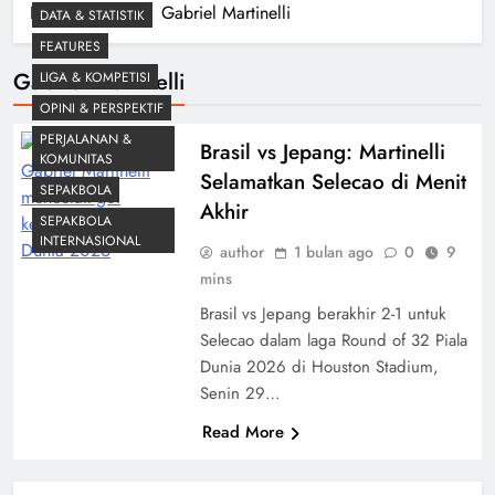
Home
Blog
Gabriel Martinelli
DATA & STATISTIK
FEATURES
Gabriel Martinelli
LIGA & KOMPETISI
OPINI & PERSPEKTIF
PERJALANAN &
Brasil vs Jepang: Martinelli
KOMUNITAS
Selamatkan Selecao di Menit
SEPAKBOLA
Akhir
SEPAKBOLA
INTERNASIONAL
author
1 bulan ago
0
9
mins
Brasil vs Jepang berakhir 2-1 untuk
Selecao dalam laga Round of 32 Piala
Dunia 2026 di Houston Stadium,
Senin 29…
Read More