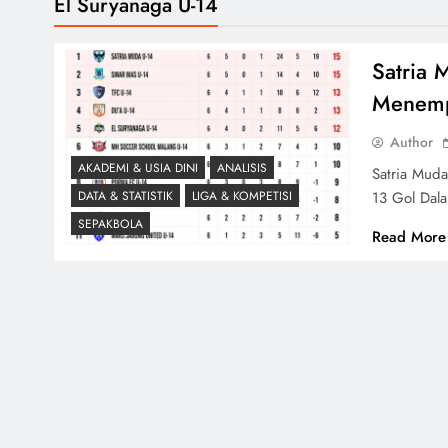
El Suryanaga U-14
Satria 
Menempe
Author
AKADEMI & USIA DINI
ANALISIS
Satria Mud
13 Gol Dal
DATA & STATISTIK
LIGA & KOMPETISI
SEPAKBOLA
Read More