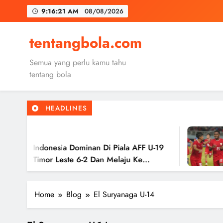
Skip
9:16:22 AM
08/08/2026
to
content
Trabzon
tentangbola.com
Malang United
Semua yang perlu kamu tahu
Kerolin Resm
tentang bola
HEADLINES
Trabzon
2
Malang United
 Indonesia Dominan Di Piala AFF U-19
Tim
 Timor Leste 6-2 Dan Melaju Ke
Has
Ke 
Home
Blog
El Suryanaga U-14