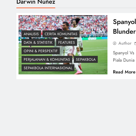
Darwin Núñez
Spanyol
Blunder
ANALISIS
CERITA KOMUNITAS
DATA & STATISTIK
FEATURES
Author
OPINI & PERSPEKTIF
Spanyol Vs 
Piala Dunia
PERJALANAN & KOMUNITAS
SEPAKBOLA
SEPAKBOLA INTERNASIONAL
Read More