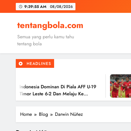
Skip
9:39:56 AM
08/08/2026
to
content
Trabzon
tentangbola.com
Malang United
Semua yang perlu kamu tahu
Kerolin Resm
tentang bola
HEADLINES
Trabzon
2
Malang United
 Indonesia Dominan Di Piala AFF U-19
Tim
 Timor Leste 6-2 Dan Melaju Ke
Has
Ke 
Home
Blog
Darwin Núñez