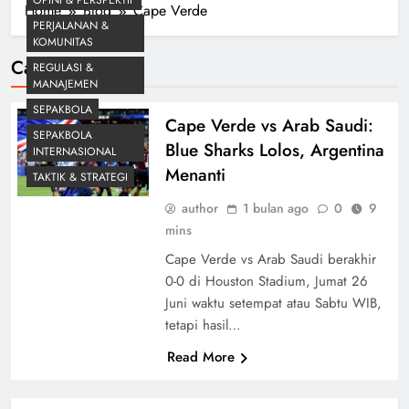
Home
Blog
Cape Verde
PERJALANAN &
KOMUNITAS
Cape Verde
REGULASI &
MANAJEMEN
SEPAKBOLA
Cape Verde vs Arab Saudi:
SEPAKBOLA
Blue Sharks Lolos, Argentina
INTERNASIONAL
Menanti
TAKTIK & STRATEGI
author
1 bulan ago
0
9
mins
Cape Verde vs Arab Saudi berakhir
0-0 di Houston Stadium, Jumat 26
Juni waktu setempat atau Sabtu WIB,
tetapi hasil…
Read More