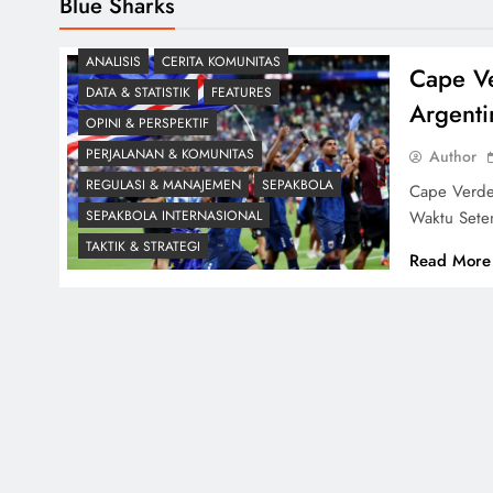
Blue Sharks
ANALISIS
CERITA KOMUNITAS
Cape Ve
DATA & STATISTIK
FEATURES
Argenti
OPINI & PERSPEKTIF
PERJALANAN & KOMUNITAS
Author
REGULASI & MANAJEMEN
SEPAKBOLA
Cape Verde 
Waktu Sete
SEPAKBOLA INTERNASIONAL
TAKTIK & STRATEGI
Read More