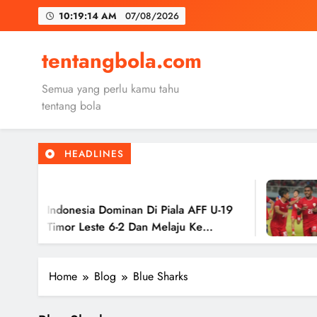
Skip
10:19:15 AM
07/08/2026
to
content
Trabzon
tentangbola.com
Malang United
Semua yang perlu kamu tahu
Kerolin Resm
tentang bola
HEADLINES
Trabzon
2
Malang United
 Indonesia Dominan Di Piala AFF U-19
Tim
 Timor Leste 6-2 Dan Melaju Ke
Has
Ke 
Home
Blog
Blue Sharks