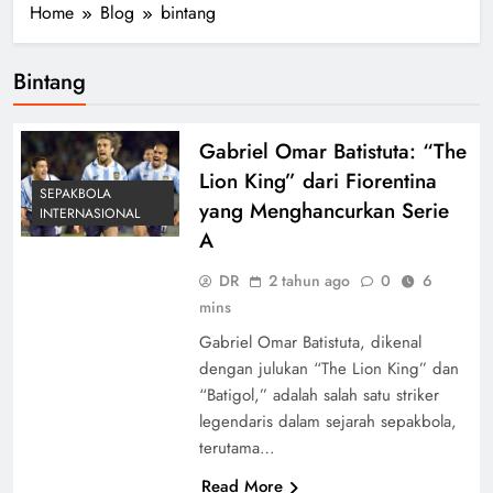
Home
Blog
bintang
Bintang
Gabriel Omar Batistuta: “The
Lion King” dari Fiorentina
SEPAKBOLA
yang Menghancurkan Serie
INTERNASIONAL
A
DR
2 tahun ago
0
6
mins
Gabriel Omar Batistuta, dikenal
dengan julukan “The Lion King” dan
“Batigol,” adalah salah satu striker
legendaris dalam sejarah sepakbola,
terutama…
Read More