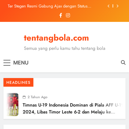
Skip
Ter Stegen Resmi Gabung Ajax dengan Status
to
Pinjaman dari Barcelona
content
Trabzonspor Mulai Negosiasi Mohamed Salah, Tes
Medis Dijadwalkan 5 Agustus
Malang United U-13 Juara Piala Soeratin Kota Malang
2026, Siap Tatap Putaran Provinsi
tentangbola.com
Kerolin Resmi Gabung Barcelona, Transfer
Dilaporkan Pecahkan Rekor Penjualan WSL
Semua yang perlu kamu tahu tentang bola
Ter Stegen Resmi Gabung Ajax dengan Status
Pinjaman dari Barcelona
MENU
Trabzonspor Mulai Negosiasi Mohamed Salah, Tes
Medis Dijadwalkan 5 Agustus
Malang United U-13 Juara Piala Soeratin Kota Malang
HEADLINES
2026, Siap Tatap Putaran Provinsi
2 Tahun Ago
Timnas U-19 Indonesia Dominan di Piala AFF U-19
2024, Libas Timor Leste 6-2 dan Melaju ke
Semifinal