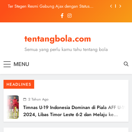
Skip
Ter Stegen Resmi Gabung Ajax dengan Status
to
Pinjaman dari Barcelona
content
Trabzonspor Mulai Negosiasi Mohamed Salah, Tes
Medis Dijadwalkan 5 Agustus
Malang United U-13 Juara Piala Soeratin Kota Malang
2026, Siap Tatap Putaran Provinsi
tentangbola.com
Kerolin Resmi Gabung Barcelona, Transfer
Dilaporkan Pecahkan Rekor Penjualan WSL
Semua yang perlu kamu tahu tentang bola
Ter Stegen Resmi Gabung Ajax dengan Status
Pinjaman dari Barcelona
MENU
Trabzonspor Mulai Negosiasi Mohamed Salah, Tes
Medis Dijadwalkan 5 Agustus
Malang United U-13 Juara Piala Soeratin Kota Malang
HEADLINES
2026, Siap Tatap Putaran Provinsi
2 Tahun Ago
Timnas U-19 Indonesia Dominan di Piala AFF U-19
2024, Libas Timor Leste 6-2 dan Melaju ke
Semifinal