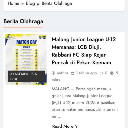
Home
Blog
Berita Olahraga
Berita Olahraga
Malang Junior League U-12
Memanas: LCB Diuji,
Rabbani FC Siap Kejar
Puncak di Pekan Keenam
author
1 tahun ago
0
5
AKADEMI & USIA
DINI
mins
MALANG – Persaingan menuju
gelar juara Malang Junior League
(MJL) U-12 musim 2025 dipastikan
akan semakin memanas akhir pekan
ini….
Read More