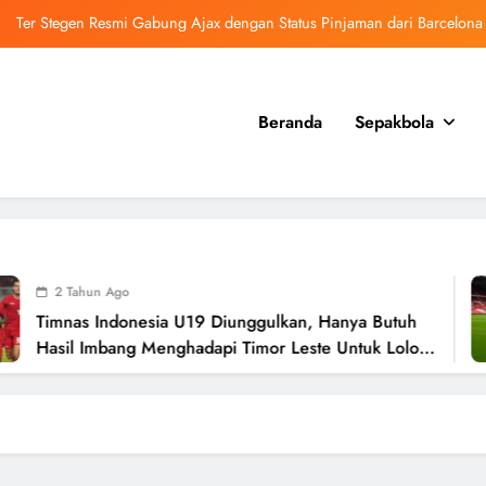
Ter Stegen Resmi Gabung Ajax dengan Status Pinjaman dari Barcelona
spor Mulai Negosiasi Mohamed Salah, Tes Medis Dijadwalkan 5 Agustus
 U-13 Juara Piala Soeratin Kota Malang 2026, Siap Tatap Putaran Provinsi
Beranda
Sepakbola
i Gabung Barcelona, Transfer Dilaporkan Pecahkan Rekor Penjualan WSL
Ter Stegen Resmi Gabung Ajax dengan Status Pinjaman dari Barcelona
spor Mulai Negosiasi Mohamed Salah, Tes Medis Dijadwalkan 5 Agustus
 Tahun Ago
 U-13 Juara Piala Soeratin Kota Malang 2026, Siap Tatap Putaran Provinsi
nas Indonesia U19 Diunggulkan, Hanya Butuh
il Imbang Menghadapi Timor Leste Untuk Lolos
Semifinal Piala AFF U19 2024