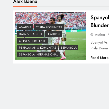
Álex Baena
Spanyol
Blunder
ANALISIS
CERITA KOMUNITAS
DATA & STATISTIK
FEATURES
Author
OPINI & PERSPEKTIF
Spanyol Vs 
Piala Dunia
PERJALANAN & KOMUNITAS
SEPAKBOLA
SEPAKBOLA INTERNASIONAL
Read More