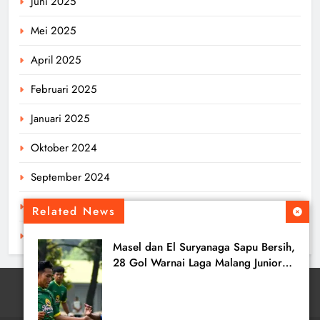
Juni 2025
Mei 2025
April 2025
Februari 2025
Januari 2025
Oktober 2024
September 2024
Agustus 2024
Related News
Juli 2024
Masel dan El Suryanaga Sapu Bersih,
28 Gol Warnai Laga Malang Junior
League U-16 Hari Ini