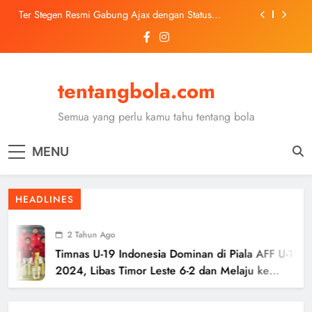
Skip
Ter Stegen Resmi Gabung Ajax dengan Status
to
Pinjaman dari Barcelona
content
Trabzonspor Mulai Negosiasi Mohamed Salah, Tes
Medis Dijadwalkan 5 Agustus
Malang United U-13 Juara Piala Soeratin Kota Malang
2026, Siap Tatap Putaran Provinsi
tentangbola.com
Kerolin Resmi Gabung Barcelona, Transfer
Dilaporkan Pecahkan Rekor Penjualan WSL
Semua yang perlu kamu tahu tentang bola
Ter Stegen Resmi Gabung Ajax dengan Status
Pinjaman dari Barcelona
MENU
Trabzonspor Mulai Negosiasi Mohamed Salah, Tes
Medis Dijadwalkan 5 Agustus
Malang United U-13 Juara Piala Soeratin Kota Malang
HEADLINES
2026, Siap Tatap Putaran Provinsi
2 Tahun Ago
Timnas U-19 Indonesia Dominan di Piala AFF U-19
2024, Libas Timor Leste 6-2 dan Melaju ke
Semifinal